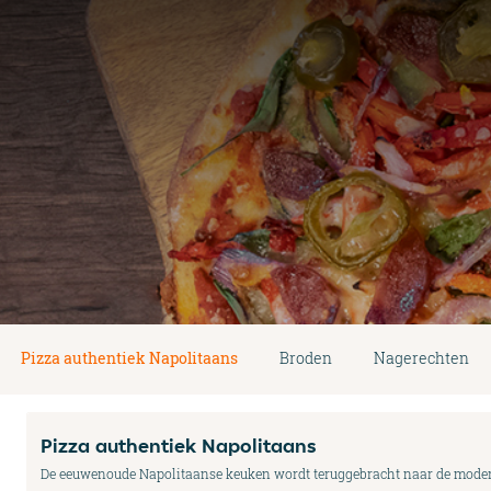
Pizza authentiek Napolitaans
Broden
Nagerechten
Pizza authentiek Napolitaans
De eeuwenoude Napolitaanse keuken wordt teruggebracht naar de moderne