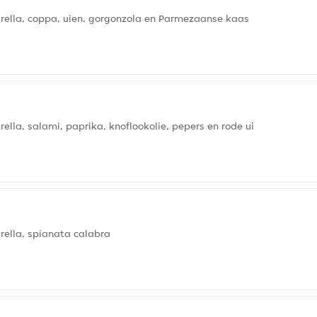
ella, coppa, uien, gorgonzola en Parmezaanse kaas
la, salami, paprika, knoflookolie, pepers en rode ui
ella, spianata calabra