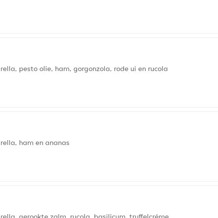
la, pesto olie, ham, gorgonzola, rode ui en rucola
rella, ham en ananas
la, gerookte zalm, rucola, basilicum, truffelcréme.