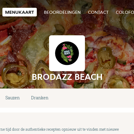
MENUKAART
BEOORDELINGEN
CONTACT
COLOF
BRODAZZ BEACH
Sauzen
Dranken
 tijd door de authentieke recepten opnieuw uit te vinden met nieuwe