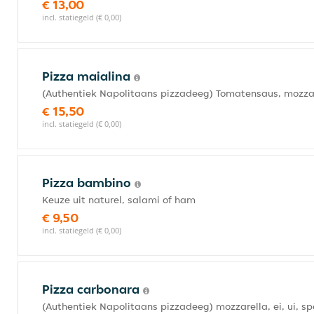
€ 13,00
incl. statiegeld (€ 0,00)
Pizza maialina
(Authentiek Napolitaans pizzadeeg) Tomatensaus, mozzar
€ 15,50
incl. statiegeld (€ 0,00)
Pizza bambino
Keuze uit naturel, salami of ham
€ 9,50
incl. statiegeld (€ 0,00)
Pizza carbonara
(Authentiek Napolitaans pizzadeeg) mozzarella, ei, ui, 